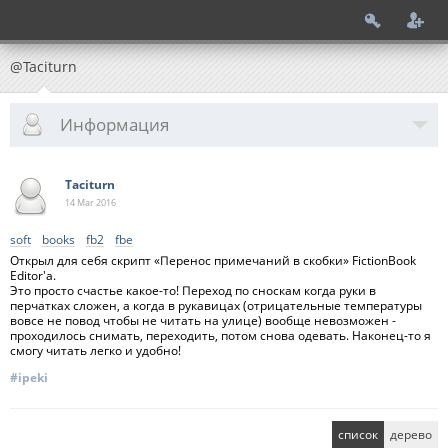
@Taciturn
Информация
Taciturn
14 Mar
2016
soft
books
fb2
fbe
Открыл для себя скрипт «Перенос примечаний в скобки» FictionBook
Editor'а.
Это просто счастье какое-то! Переход по сноскам когда руки в
перчатках сложен, а когда в рукавицах (отрицательные температуры
вовсе не повод чтобы не читать на улице) вообще невозможен -
проходилось снимать, переходить, потом снова одевать. Наконец-то я
смогу читать легко и удобно!
#ipeki
список
дерево