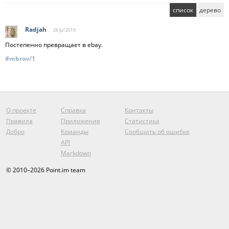
список
дерево
Radjah
26 Jul
2019
Постепенно превращает в ebay.
#mbrov/1
О проекте
Справка
Контакты
Правила
Приложения
Статистика
Добро
Команды
Сообщить об ошибке
API
Markdown
© 2010–2026 Point.im team