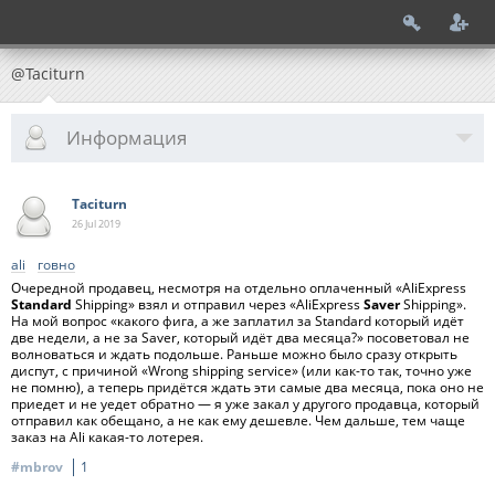
@Taciturn
Информация
Taciturn
26 Jul
2019
ali
говно
Очередной продавец, несмотря на отдельно оплаченный «AliExpress
Standard
Shipping» взял и отправил через «AliExpress
Saver
Shipping».
На мой вопрос «какого фига, а же заплатил за Standard который идёт
две недели, а не за Saver, который идёт два месяца?» посоветовал не
волноваться и ждать подольше. Раньше можно было сразу открыть
диспут, с причиной «Wrong shipping service» (или как-то так, точно уже
не помню), а теперь придётся ждать эти самые два месяца, пока оно не
приедет и не уедет обратно — я уже закал у другого продавца, который
отправил как обещано, а не как ему дешевле. Чем дальше, тем чаще
заказ на Ali какая-то лотерея.
#mbrov
1