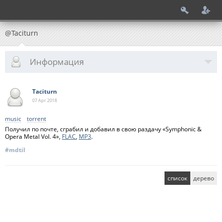
@Taciturn
Информация
Taciturn
07 Apr
2018
music
torrent
Получил по почте, сграбил и добавил в свою раздачу «Symphonic &
Opera Metal Vol. 4»,
FLAC
,
MP3
.
#mdtil
список
дерево