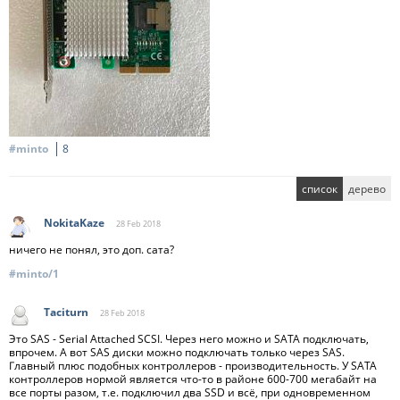
#minto
8
список
дерево
NokitaKaze
28 Feb
2018
ничего не понял, это доп. сата?
#minto/1
Taciturn
28 Feb
2018
Это SAS - Serial Attached SCSI. Через него можно и SATA подключать,
впрочем. А вот SAS диски можно подключать только через SAS.
Главный плюс подобных контроллеров - производительность. У SATA
контроллеров нормой является что-то в районе 600-700 мегабайт на
все порты разом, т.е. подключил два SSD и всё, при одновременном