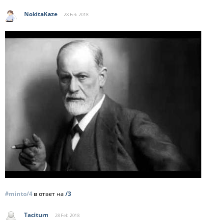
NokitaKaze
28 Feb
2018
#minto/4
в ответ на
/3
Taciturn
28 Feb
2018