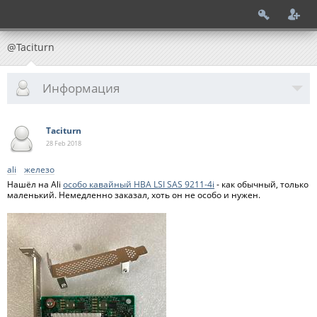
@Taciturn
Информация
Taciturn
28 Feb
2018
ali
железо
Нашёл на Ali
особо кавайный HBA LSI SAS 9211-4i
- как обычный, только
маленький. Немедленно заказал, хоть он не особо и нужен.