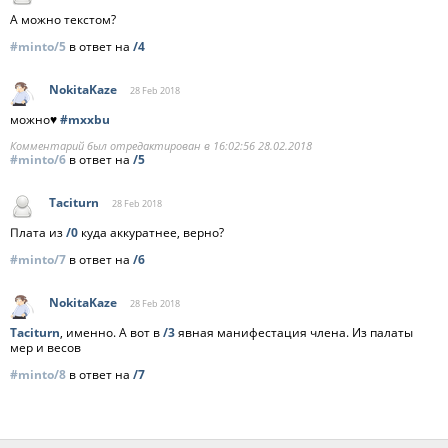
А можно текстом?
#minto/5
в ответ на
/4
NokitaKaze
28 Feb
2018
можно♥
#mxxbu
Комментарий был отредактирован в 16:02:56 28.02.2018
#minto/6
в ответ на
/5
Taciturn
28 Feb
2018
Плата из
/0
куда аккуратнее, верно?
#minto/7
в ответ на
/6
NokitaKaze
28 Feb
2018
Taciturn
, именно. А вот в
/3
явная манифестация члена. Из палаты
мер и весов
#minto/8
в ответ на
/7