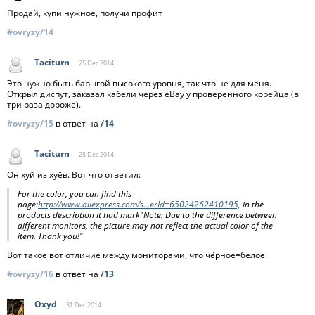
Продай, купи нужное, получи профит
#ovryzy/14
Taciturn
25 Dec
2014
Это нужно быть барыгой высокого уровня, так что не для меня.
Открыл диспут, заказал кабели через eBay у проверенного корейца (в
три раза дороже).
#ovryzy/15
в ответ на
/14
Taciturn
25 Dec
2014
Он хуй из хуёв. Вот что ответил:
For the color, you can find this
page:
http://www.aliexpress.com/s...erId=65024262410195,
in the
products description it had mark"Note: Due to the difference between
different monitors, the picture may not reflect the actual color of the
item. Thank you!"
Вот такое вот отличие между мониторами, что чёрное=белое.
#ovryzy/16
в ответ на
/13
Oxyd
31 Dec
2014