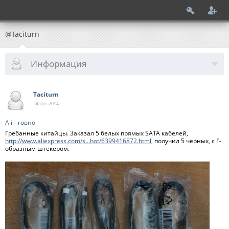
@Taciturn
Информация
Taciturn
24 Dec
2014
Ali
говно
Грёбанные китайцы. Заказал 5 белых прямых SATA кабелей,
http://www.aliexpress.com/s...hot/6399416872.html,
получил 5 чёрных, с Г-
образным штекером.