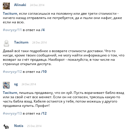
Alinaki
24 Dec
2014
Taciturn
, если согласишься на половину или две трети стоимости -
ничего назад отправлять не потребуется, да и пшли они нафиг, даже
если на всю.
#ovryzy/11
в ответ на
/4
Taciturn
24 Dec
2014
Давай всё таки подробнее о возврате стоимости доставки. Что-то
нигде, кроме твоих сообщений, не могу найти информацию о том, что
возврат за счёт продавца. Наоборот - пожалуйста, в том числе на
странице открытия диспута.
#ovryzy/12
в ответ на
/10
sg
24 Dec
2014
Taciturn
, пишешь продавану, что он хуй. Пусть ворачивает бабло взад
или за свой счет все меняет. Если он не согласен, трясешь какую-то
часть бабла взад. Кабеля остаются у тебя, потом можешь у другого
продавана купить. Профит!
#ovryzy/13
в ответ на
/12
Notis
25 Dec
2014