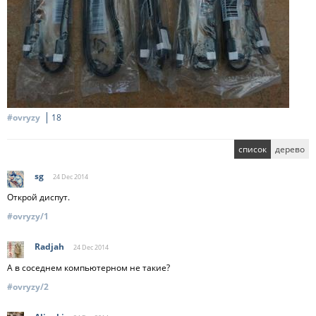
#ovryzy
18
список
дерево
sg
24 Dec
2014
Открой диспут.
#ovryzy/1
Radjah
24 Dec
2014
А в соседнем компьютерном не такие?
#ovryzy/2