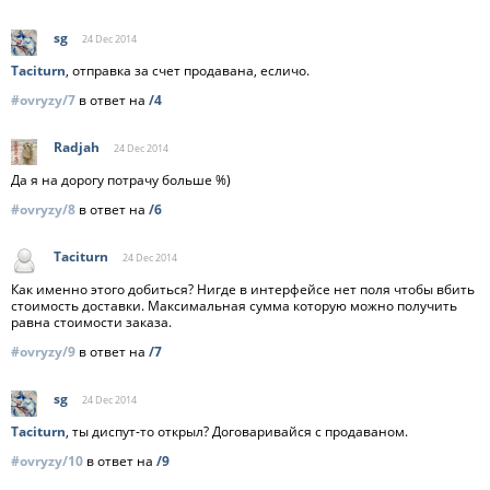
sg
24 Dec
2014
Taciturn
, отправка за счет продавана, есличо.
#ovryzy/7
в ответ на
/4
Radjah
24 Dec
2014
Да я на дорогу потрачу больше %)
#ovryzy/8
в ответ на
/6
Taciturn
24 Dec
2014
Как именно этого добиться? Нигде в интерфейсе нет поля чтобы вбить
стоимость доставки. Максимальная сумма которую можно получить
равна стоимости заказа.
#ovryzy/9
в ответ на
/7
sg
24 Dec
2014
Taciturn
, ты диспут-то открыл? Договаривайся с продаваном.
#ovryzy/10
в ответ на
/9