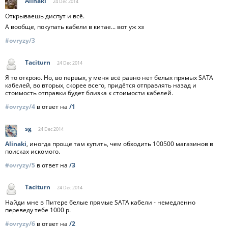
Alinaki
24 Dec
2014
Открываешь диспут и всё.
А вообще, покупать кабели в китае... вот уж хз
#ovryzy/3
Taciturn
24 Dec
2014
Я то открою. Но, во первых, у меня всё равно нет белых прямых SATA
кабелей, во вторых, скорее всего, придётся отправлять назад и
стоимость отправки будет близка к стоимости кабелей.
#ovryzy/4
в ответ на
/1
sg
24 Dec
2014
Alinaki
, иногда проще там купить, чем обходить 100500 магазинов в
поисках искомого.
#ovryzy/5
в ответ на
/3
Taciturn
24 Dec
2014
Найди мне в Питере белые прямые SATA кабели - немедленно
переведу тебе 1000 р.
#ovryzy/6
в ответ на
/2