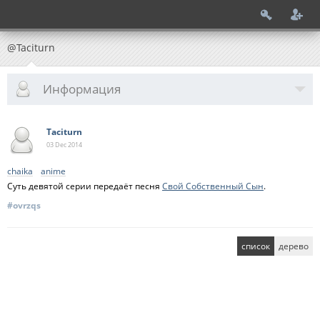
@Taciturn
Информация
Taciturn
03 Dec
2014
chaika
anime
Суть девятой серии передаёт песня
Свой Собственный Сын
.
#ovrzqs
список
дерево