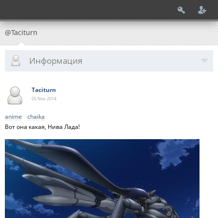
@Taciturn
Информация
Taciturn
05 Nov
2014
anime
chaika
Вот она какая, Нива Лада!