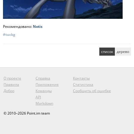
Рекомендовано:
Notis
#tuckg
список
дерево
О проекте
Справка
Контакты
Правила
Приложения
Статистика
Добро
Команды
Сообщить об ошибке
API
Markdown
© 2010–2026 Point.im team