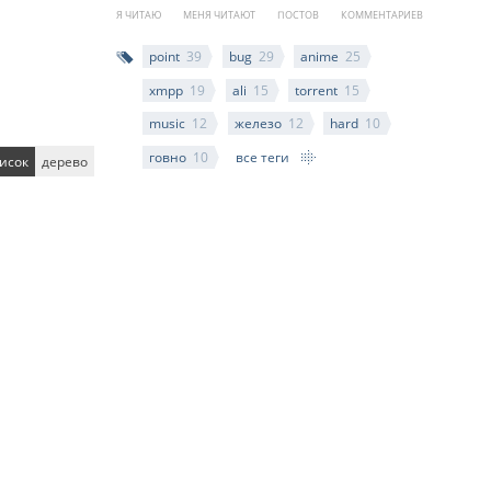
Я ЧИТАЮ
МЕНЯ ЧИТАЮТ
ПОСТОВ
КОММЕНТАРИЕВ
point
39
bug
29
anime
25
xmpp
19
ali
15
torrent
15
music
12
железо
12
hard
10
говно
10
все теги
исок
дерево