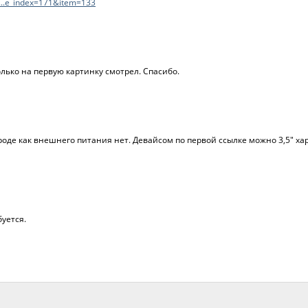
...e_index=171&item=133
олько на первую картинку смотрел. Спасибо.
И вроде как внешнего питания нет. Девайсом по первой ссылке можно 3,5" ха
буется.