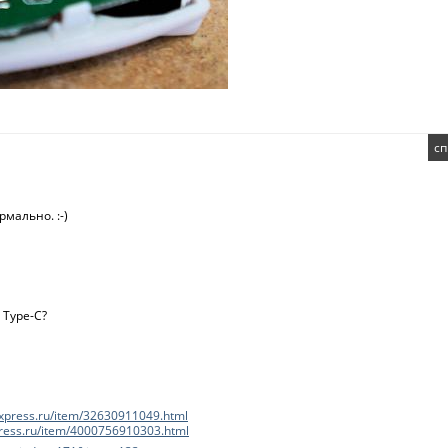
сп
рмально. :-)
 Type-C?
iexpress.ru/item/32630911049.html
xpress.ru/item/4000756910303.html