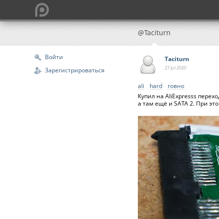
@Taciturn
Войти
Taciturn
27 Jul
2020
Зарегистрироваться
ali
hard
говно
Купил на AliExpresss перехо
а там ещё и SATA 2. При это