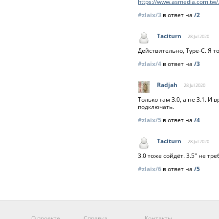
https://www.asmedia.com.tw/
#zlaix/3
в ответ на
/2
Taciturn
28 Jul
2020
Действительно, Type-C. Я т
#zlaix/4
в ответ на
/3
Radjah
28 Jul
2020
Только там 3.0, а не 3.1. 
подключать.
#zlaix/5
в ответ на
/4
Taciturn
28 Jul
2020
3.0 тоже сойдёт. 3.5" не тре
#zlaix/6
в ответ на
/5
О проекте
Справка
Контакты