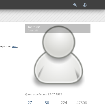
Taciturn
Алексей
мотрел на
чип
,
Дата рождения: 23.07.1985
27
36
224
47306