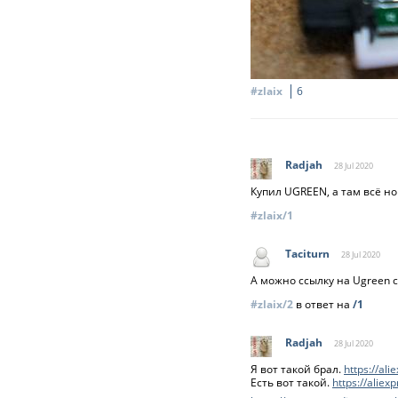
#zlaix
6
Radjah
28 Jul
2020
Купил UGREEN, а там всё но
#zlaix/1
Taciturn
28 Jul
2020
А можно ссылку на Ugreen с
#zlaix/2
в ответ на
/1
Radjah
28 Jul
2020
Я вот такой брал.
https://al
Есть вот такой.
https://alie