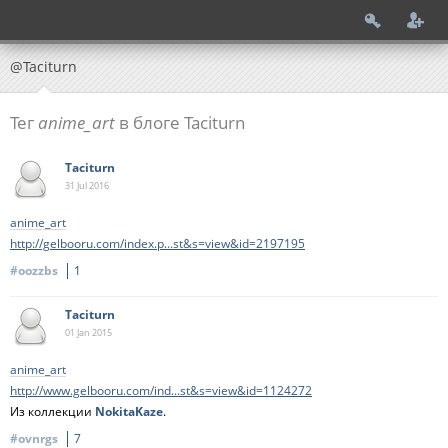
@Taciturn
Тег
anime_art
в блоге Taciturn
Taciturn
31 Jul
2016
anime_art
http://gelbooru.com/index.p...st&s=view&id=2197195
#oozzbs
1
Taciturn
01 Jan
2015
anime_art
http://www.gelbooru.com/ind...st&s=view&id=1124272
Из коллекции
NokitaKaze
.
#ovnrgs
7