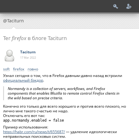
@Taciturn
Тег
firefox
в блоге Taciturn
Taciturn
17 Mar
2022
soft
firefox
говно
Узнал сегодня о том, что в Firefox давным-давно назад встроили
официальный бэкдор
.
Normandy is a collection of servers, workflows, and Firefox
components that enables Mozilla to remote control Firefox clients in
the wild based on precise criteria.
Конечно это только для всего хорошего и против всего плохого, но
лично мне такого счастью не надо.
Отключать его вот так:
app.normandy.enabled = false
Пример использования:
https://habr.com/ru/news/t/655687/
— удаление идеологически
неправильных поисковых систем.