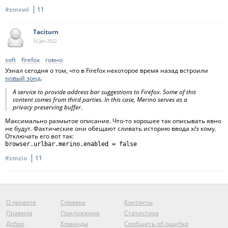
#zmxwl
11
Taciturn
16 Jan
2022
soft
firefox
говно
Узнал сегодня о том, что в Firefox некоторое время назад встроили
новый зонд
.
A service to provide address bar suggestions to Firefox. Some of this
content comes from third parties. In this case, Merino serves as a
privacy preserving buffer.
Максимально размытое описание. Что-то хорошее так описывать явно
не будут. Фактические они обещают сливать историю ввода х/з кому.
Отключать его вот так:
browser.urlbar.merino.enabled = false
#zmzio
11
О проекте
Справка
Контакты
Правила
Приложения
Статистика
Добро
Команды
Сообщить об ошибке