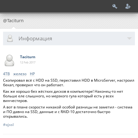
@Taciturn
Информация
Taciturn
12 Feb
2017
4TB
железо
HP
Скопировал всё с HDD на SSD, переставил HDD в MicroServer, настроил
бекап, проверил что он работает.
Как же хорошо без жёстких дисков в компьютере! Наконец-то нет
больше еле слышного, но мерзкого гула который есть у всех
винчестеров.
А вот в плане скорости никакой особой разницы не заметил - система
и ПО давно на SSD, данные и с RAID-10 достаточно быстро
открывались.
#ojssl