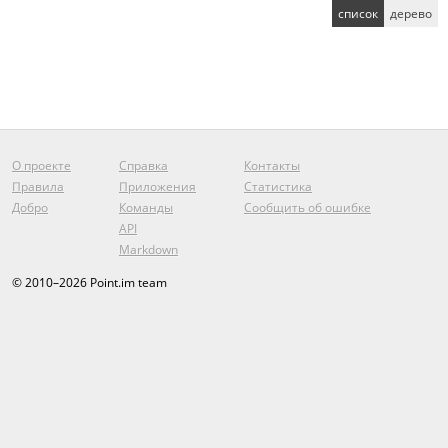
список
дерево
О проекте
Справка
Контакты
Правила
Приложения
Статистика
Добро
Команды
Сообщить об ошибке
API
Markdown
© 2010–2026 Point.im team