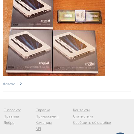
#ozcxc
2
О проекте
Справка
Контакты
Правила
Приложения
Статистика
Добро
Команды
Сообщить об ошибке
API