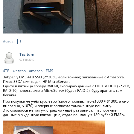
#ozqci
1
Taciturn
07 Feb
2017
4TB
железо
amazon
EMS
Забрал у EMS 4TB SSD (2*2050, если точнее) заказанные с Amazon'а.
Плюс SSD/память для HP MicroServer.
Где-то в пятницу соберу RAID-0, скопирую данные с HDD. А HDD (2*2TB,
RAID-10) переставлю в MicroServer (будет RAID-5), буду хранить там
бекапы.
При покупке не учёл курс евро (как-то привык, что €1000 ≈ $1300, а оно,
внезапно, $1070) и впервые заплатил таможенную пошлину.
Это оказалось не так уж страшно - ещё раз записал паспортные
данные в выданную квитанцию, отдал пошлину + 180 рублей EMS'у.