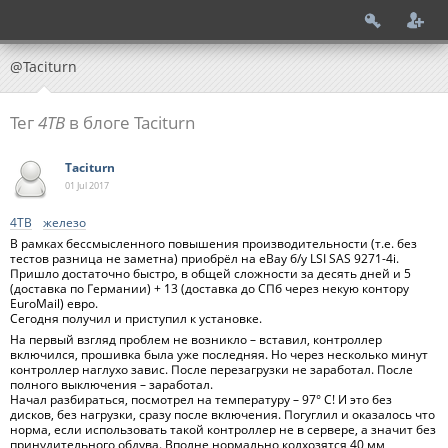
@Taciturn
Тег
4TB
в блоге Taciturn
Taciturn
01 Jul
2017
4TB
железо
В рамках бессмысленного повышения производительности (т.е. без
тестов разница не заметна) приобрёл на eBay б/у LSI SAS 9271-4i.
Пришло достаточно быстро, в общей сложности за десять дней и 5
(доставка по Германии) + 13 (доставка до СПб через некую контору
EuroMail) евро.
Сегодня получил и приступил к установке.
На первый взгляд проблем не возникло – вставил, контроллер
включился, прошивка была уже последняя. Но через несколько минут
контроллер наглухо завис. После перезагрузки не заработал. После
полного выключения – заработал.
Начал разбираться, посмотрел на температуру – 97° C! И это без
дисков, без нагрузки, сразу после включения. Погуглил и оказалось что
норма, если использовать такой контроллер не в сервере, а значит без
принудительного обдува. Вполне нормально колхозятся 40 мм