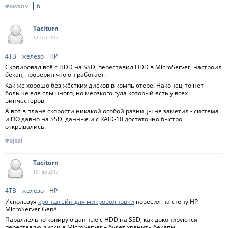
#owsnv
6
Taciturn
12 Feb
2017
4TB
железо
HP
Скопировал всё с HDD на SSD, переставил HDD в MicroServer, настроил
бекап, проверил что он работает.
Как же хорошо без жёстких дисков в компьютере! Наконец-то нет
больше еле слышного, но мерзкого гула который есть у всех
винчестеров.
А вот в плане скорости никакой особой разницы не заметил - система
и ПО давно на SSD, данные и с RAID-10 достаточно быстро
открывались.
#ojssl
Taciturn
10 Feb
2017
4TB
железо
HP
Используя
кронштейн для микроволновки
повесил на стену HP
MicroServer Gen8.
Параллельно копирую данные с HDD на SSD, как докопируются –
переставлю диски в MicroServer – будет хранить бекапы.