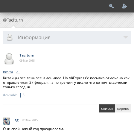
@Taciturn
Информация
Taciturn
09 Mar
2015
почта
ali
Китайцы всё ленивее и ленивее. На AliExpress'е посылка отмечена как
отправленная 27 февраля, а по тренингу видно что до почты донесли
только сегодня.
#ovrakb
3
список
дерево
sg
09 Mar
2015
Они свой новый год праздновали.