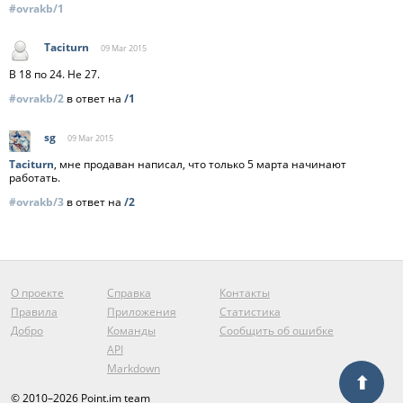
#ovrakb/1
Taciturn
09 Mar
2015
В 18 по 24. Не 27.
#ovrakb/2
в ответ на
/1
sg
09 Mar
2015
Taciturn
, мне продаван написал, что только 5 марта начинают
работать.
#ovrakb/3
в ответ на
/2
О проекте
Справка
Контакты
Правила
Приложения
Статистика
Добро
Команды
Сообщить об ошибке
API
Markdown
⬆
© 2010–2026 Point.im team