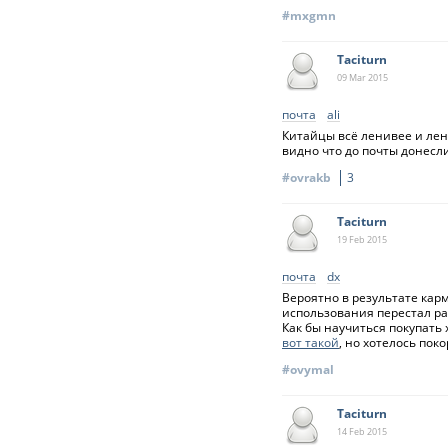
#mxgmn
Taciturn
09 Mar
2015
почта
ali
Китайцы всё ленивее и лени
видно что до почты донесли
#ovrakb
3
Taciturn
19 Feb
2015
почта
dx
Вероятно в результате кар
использования перестал ра
Как бы научиться покупать
вот такой
, но хотелось поко
#ovymal
Taciturn
14 Feb
2015