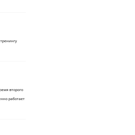
 тренингу
время второго
енно работает