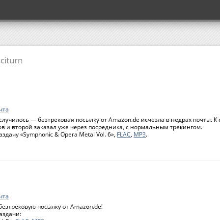
citurn
чта
 случилось — безтрековая посылку от Amazon.de исчезла в недрах почты. К
ов и второй заказал уже через посредника, с нормальным трекингом.
здачу «Symphonic & Opera Metal Vol. 6»,
FLAC
,
MP3
.
чта
безтрековую посылку от Amazon.de!
аздачи: