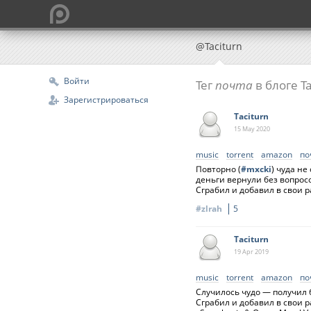
@Taciturn
Войти
Тег
почта
в блоге Ta
Зарегистрироваться
Taciturn
15 May
2020
music
torrent
amazon
по
Повторно (
#mxcki
) чуда не
деньги вернули без вопрос
Сграбил и добавил в свои ра
#zlrah
5
Taciturn
19 Apr
2019
music
torrent
amazon
по
Случилось чудо — получил 
Сграбил и добавил в свои р