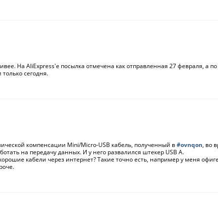
вее. На AliExpress'е посылка отмечена как отправленная 27 февраля, а по
 только сегодня.
мической компенсации Mini/Micro-USB кабель, полученный в
#ovnqon
, во 
ботать на передачу данных. И у него развалился штекер USB A.
 хорошие кабели через интернет? Такие точно есть, например у меня офиг
роче.