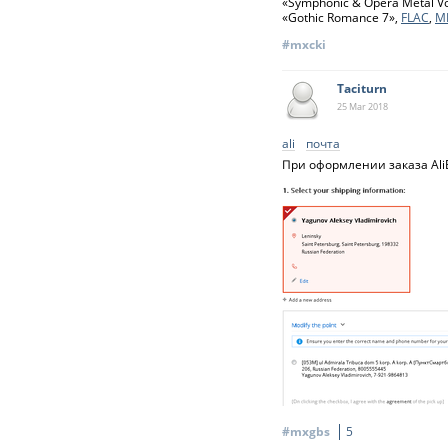
«Symphonic & Opera Metal Vo
«Gothic Romance 7»,
FLAC
,
M
#mxcki
Taciturn
25 Mar
2018
ali
почта
При оформлении заказа Ali
#mxgbs
5