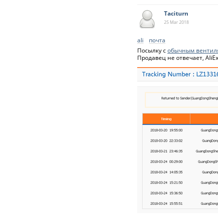
Taciturn
25 Mar
2018
ali
почта
Посылку с
обычным вентил
Продавец не отвечает, AliEx