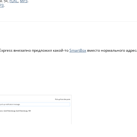
l. 5»,
FLAC
,
MP3
.
P3
.
Express внезапно предложил какой-то
SmartBox
вместо нормального адрес